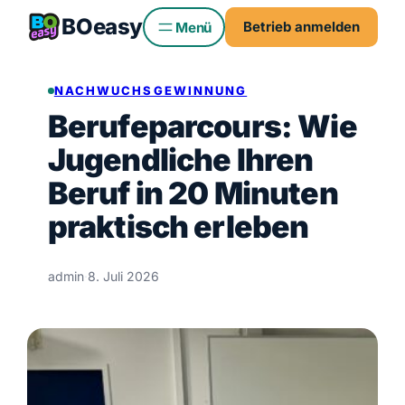
Zum
BO
easy
Betrieb anmelden
Inhalt
springen
NACHWUCHSGEWINNUNG
Berufeparcours: Wie
Jugendliche Ihren
Beruf in 20 Minuten
praktisch erleben
admin
·
8. Juli 2026