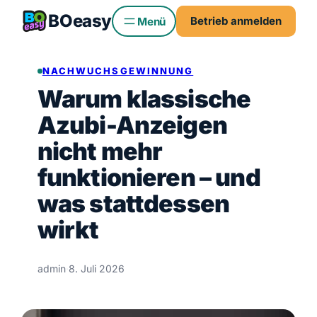
Zum
BO
easy
Betrieb anmelden
Inhalt
springen
NACHWUCHSGEWINNUNG
Warum klassische
Azubi-Anzeigen
nicht mehr
funktionieren – und
was stattdessen
wirkt
admin
·
8. Juli 2026