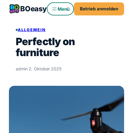
Zum
BO
easy
Betrieb anmelden
Inhalt
springen
ALLGEMEIN
Perfectly on
furniture
admin
·
2. Oktober 2025